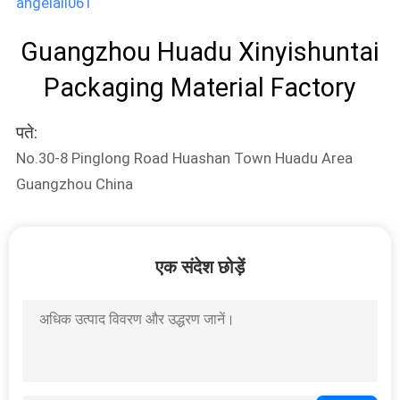
POLICY
angelali061
Guangzhou Huadu Xinyishuntai
Packaging Material Factory
पते:
No.30-8 Pinglong Road Huashan Town Huadu Area
Guangzhou China
एक संदेश छोड़ें