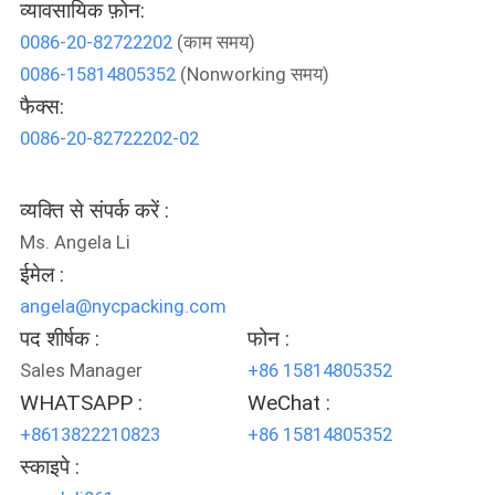
व्यावसायिक फ़ोन:
गुणवत्ता
0086-20-82722202
(काम समय)
नियंत्रण
0086-15814805352
(Nonworking समय)
फैक्स:
संपर्क
0086-20-82722202-02
करें
व्यक्ति से संपर्क करें :
समाचार
Ms. Angela Li
ईमेल :
angela@nycpacking.com
मामलों
पद शीर्षक :
फोन :
Sales Manager
+86 15814805352
साइटमैप
WHATSAPP :
WeChat :
+8613822210823
+86 15814805352
PRIVACY
स्काइपे :