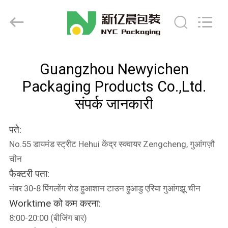
Packaging
Products
Co.,Ltd..
All
Rights
Reserved.
Developed
घर
by
ECER
Guangzhou Newyichen
Packaging Products Co.,Ltd.
उत्पादों
संपर्क जानकारी
हमारे
पते:
बारे
No.55 डायमंड स्ट्रीट Hehui केंद्र स्क्वायर Zengcheng, गुआंगज़ौ
में
चीन
फैक्टरी पता:
कारखाना
नंबर 30-8 पिंगलोंग रोड हुआशान टाउन हुआडु एरिया गुआंगझू चीन
Worktime को कम करना:
भ्रमण
8:00-20:00 (बीजिंग बार)