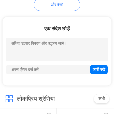
और देखो
66
डिस्पोजेबल बबल टी कप
एक संदेश छोड़ें
18
कैनबिस टिन
लोकप्रिय श्रेणियां
सभी