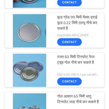
CONTACT
गुणवत्ता
नियंत्रण
फूड ग्रेड 99 मिमी मैक्स ड्राई
83
फूड 0.22 मिमी एलयू नीचे कर
संपर्क
सकते हैं
प्लास्टिक पेंच कैप जार
negotiable MOQ:20000
करें
CONTACT
समाचार
रजत 83 मिमी टिनप्लेट पेपर
ट्यूब गोल नीचे कर सकते हैं
मामलों
50
USD 0.05- USD 0.1 per set MOQ:10000 पीसीएस
CONTACT
साइटमैप
प्लास्टिक पेय के डिब्बे
गोल आकार 65 मिमी धातु
PRIVACY
टिनप्लेट लाह नीचे कर सकते हैं