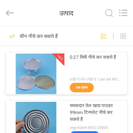
Products
Co.,Ltd..
All
उत्पाद
Rights
Reserved.
Developed
by
घर
ECER
86
चीन नीचे कर सकते हैं
प्लास्टिक खाद्य जार
उत्पादों
HOT
0.27 मिमी नीचे कर सकते हैं
हमारे
बारे
USD 0.05- USD 0.1 per set MOQ:10000 पीसीएस
अब प्रश्न
में
46
चमकदार तेल खाद्य पाउडर
कारखाना
प्लास्टिक पेय जार
99mm टिनप्लेट नीचे कर
भ्रमण
सकते हैं
negotiable MOQ:20000