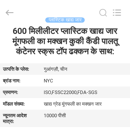
Packaging
Products
Co.,Ltd..
All
Rights
प्लास्टिक खाद्य जार
Reserved.
Developed
600 मिलीलीटर प्लास्टिक खाद्य जार
घर
by
ECER
मूंगफली का मक्खन कुकी कैंडी पालतू
उत्पादों
कंटेनर स्क्रू टॉप ढक्कन के साथ:
हमारे
उत्पत्ति के प्लेस:
गुआंगज़ौ, चीन
बारे
ब्रांड नाम:
NYC
में
प्रमाणन:
ISO,FSSC22000,FDA-SGS
मॉडल संख्या:
खाद्य ग्रेड मूंगफली का मक्खन जार
कारखाना
न्यूनतम आदेश
10000 पीसी
भ्रमण
मात्रा: