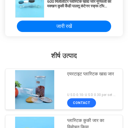
600 मिलीलीटर प्लास्टिक खाद्य जार मूंगफली का
मक्खन कुकी कैंडी पालतू कंटेनर स्क्रू टॉप
ढक्कन के साथ:
जारी रखें
शीर्ष उत्पाद
एयरटाइट प्लास्टिक खाद्य जार
U S D 0.10- U S D 0.30 per set MOQ:5000 सेट
CONTACT
प्लास्टिक कुकी जार का
विमोचन किया