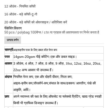
12 ऑउंस - नियमित कॉफी
16 ऑउंस - बड़े कॉफी-टू-गो
20 ऑउंस - बड़े कॉफी को ओवरसाइज / अतिरिक्त करें
पैकेजिंग विवरण
50 pcs / polybag 100बैग्स / ctn या ग्राहक की आवश्यकता पर निर्भर करता है
उत्पाद वर्णन
सामग्री
आइसक्रीम पाक के लिए डबल वॉल पेपर कप
परत
14gsm-20gsm पीई कोटिंग।एक
और
डबल साइड।
आकार
3 ऑउंस, 4 ऑज़, 7 ऑज़, 8 ऑज़, 9 ऑज़,
12oz, 16oz, 20oz,
10oz,
22oz अन्य आकार भी उपलब्ध हैं।
अंदाज
नियमित पेपर कप
एक
और
दोहरी दीवार
रिपल कप
;
;
;
संभाल के साथ
ढक्कन
पंखे की
आइस-क्रीम कप;पॉपकॉर्न-कप;
/
/ आस्तीन;
आकृति, आदि।
छाप
अपने स्वास्थ्य की रक्षा के लिए ऑफसेट या फ्लेक्सो प्रिंटिंग, खाद्य ग्रेड स्याही
किसी भी ग्राफिक डिजाइन उपलब्ध हैं।