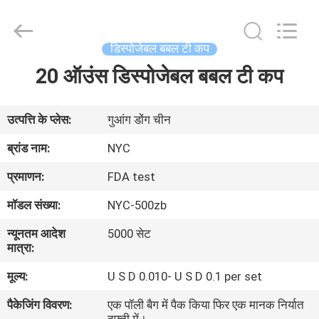
Newyichen
Packaging
Products
Co.,Ltd..
All
डिस्पोजेबल बबल टी कप
Rights
Reserved.
Developed
20 ऑउंस डिस्पोजेबल बबल टी कप
घर
by
ECER
उत्पादों
उत्पत्ति के प्लेस:
गुआंग डोंग चीन
ब्रांड नाम:
NYC
हमारे
प्रमाणन:
FDA test
बारे
मॉडल संख्या:
NYC-500zb
में
न्यूनतम आदेश
5000 सेट
मात्रा:
कारखाना
मूल्य:
U S D 0.010- U S D 0.1 per set
भ्रमण
पैकेजिंग विवरण:
एक पॉली बैग में पैक किया फिर एक मानक निर्यात