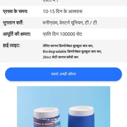
दफ़्ती में।
गुणवत्ता
प्रसव के समय:
10-15 दिन के आसपास
नियंत्रण
भुगतान शर्तें:
मनीग्राम, वेस्टर्न यूनियन, टी / टी
संपर्क
आपूर्ति की क्षमता:
प्रति दिन 100000 सेट
करें
हाई लाइट:
,
लेपित कागज डिस्पोजेबल बुलबुला चाय कप
,
Biodegradable डिस्पोजेबल बुलबुला चाय कप
20oz मोटी कागज कॉफी कप
समाचार
सबसे अच्छी कीमत
मामलों
साइटमैप
PRIVACY