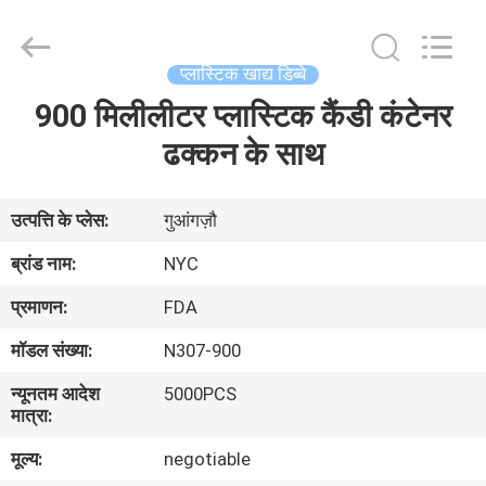
Newyichen
Packaging
Products
Co.,Ltd..
All
प्लास्टिक खाद्य डिब्बे
Rights
Reserved.
900 मिलीलीटर प्लास्टिक कैंडी कंटेनर
घर
Developed
by
ECER
ढक्कन के साथ
उत्पादों
उत्पत्ति के प्लेस:
गुआंगज़ौ
हमारे
ब्रांड नाम:
NYC
बारे
प्रमाणन:
FDA
में
मॉडल संख्या:
N307-900
न्यूनतम आदेश
5000PCS
कारखाना
मात्रा:
भ्रमण
मूल्य:
negotiable