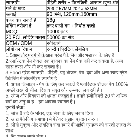
सामग्री:
पीईटी शरीर + फिटकिरी, आसान खुला अंत
गले के माप:
206 # 57MM 202 # 53MM
ऊंचाई
90 मिमी, 120mm.160mm
वजन कर सकते हैं
18g
पैकिंग तरीका है
इनर पाली बैग + निर्यात दफ़्ती
MOQ:
10000pcs
20 FCL लोडिंग मात्रा:
50000 का सेट
OEM / ODM
स्वीकार्य
लोगो का रिवाज
स्क्रीन प्रिंटिंग, लेबलिंग
1.S
आम तौर पर पीने के
खाद्य ग्रेड पैकेजिंग और भंडारण के लिए है।
2.प्लास्टिक पेय केवल एक प्रकार का पेय पैक नहीं कर सकता है, अन्य
खाद्य तरल और भी कर सकता है।
3.Food ग्रेड सामग्री - पीईटी, यह भोजन, पेय, दवा और अन्य खाद्य ग्रेड
पैकेजिंग में लोकप्रिय उपयोग है।
4. अच्छा डिजाइन - पेय के लिए कर सकते हैं प्लास्टिक शीतल पेय 100%
अच्छी तरह से सील, रिसाव सबूत और उज्ज्वल लग रही है।
5. खोज और विकास की क्षमता मजबूत है। हमारे इंजीनियरों 20 से अधिक
वर्षों का अनुभव है। हम आपका स्वागत है।
हमारी सेवा:
1, जांच 8 घंटे के भीतर, एक सेवा के लिए जवाब दिया।
2, खाद्य पैकेजिंग समाधान में पेशेवर सुझाव प्रदान करना।
3, लोगो मुद्रण और लेबलिंग सेवा हमारे वीआईपी ग्राहक को सस्ती लागत के
साथ
4, नि: शुल्क नमूने सेवा।