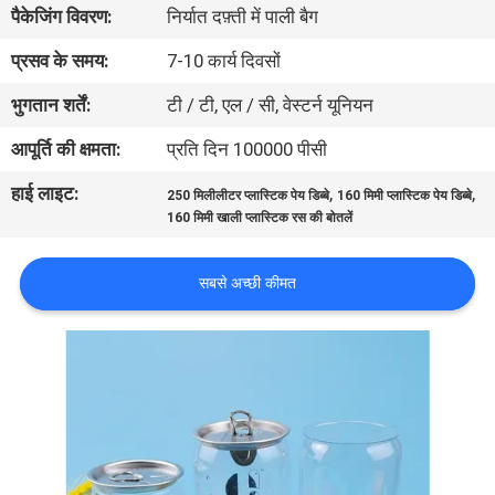
पैकेजिंग विवरण:
निर्यात दफ़्ती में पाली बैग
गुणवत्ता
नियंत्रण
प्रसव के समय:
7-10 कार्य दिवसों
भुगतान शर्तें:
टी / टी, एल / सी, वेस्टर्न यूनियन
संपर्क
आपूर्ति की क्षमता:
प्रति दिन 100000 पीसी
करें
हाई लाइट:
,
,
250 मिलीलीटर प्लास्टिक पेय डिब्बे
160 मिमी प्लास्टिक पेय डिब्बे
160 मिमी खाली प्लास्टिक रस की बोतलें
समाचार
सबसे अच्छी कीमत
मामलों
साइटमैप
PRIVACY