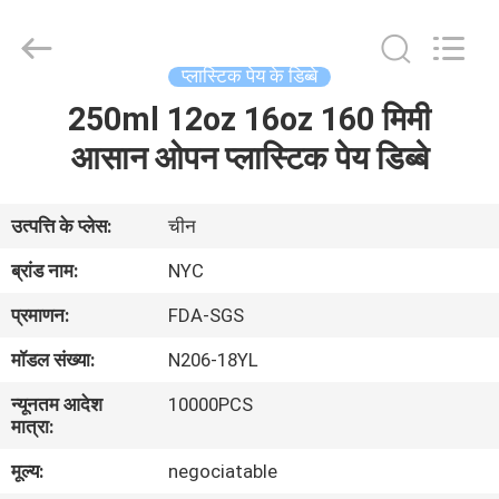
Guangzhou
Newyichen
Packaging
Products
Co.,Ltd..
प्लास्टिक पेय के डिब्बे
All
Rights
Reserved.
250ml 12oz 16oz 160 मिमी
घर
Developed
by
आसान ओपन प्लास्टिक पेय डिब्बे
ECER
उत्पादों
उत्पत्ति के प्लेस:
चीन
हमारे
ब्रांड नाम:
NYC
बारे
प्रमाणन:
FDA-SGS
में
मॉडल संख्या:
N206-18YL
न्यूनतम आदेश
10000PCS
कारखाना
मात्रा:
भ्रमण
मूल्य:
negociatable