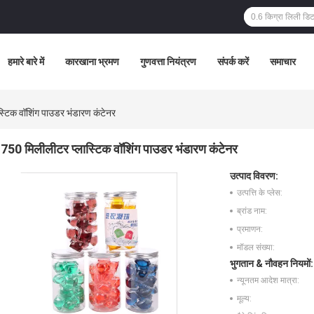
हमारे बारे में
कारखाना भ्रमण
गुणवत्ता नियंत्रण
संपर्क करें
समाचार
्टिक वॉशिंग पाउडर भंडारण कंटेनर
750 मिलीलीटर प्लास्टिक वॉशिंग पाउडर भंडारण कंटेनर
उत्पाद विवरण:
उत्पत्ति के प्लेस:
ब्रांड नाम:
प्रमाणन:
मॉडल संख्या:
भुगतान & नौवहन नियमों:
न्यूनतम आदेश मात्रा:
मूल्य: