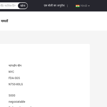
एक बोली का अनुरोध
खोज
|
Hindi
मामलों
ग्वांगडोंग चीन
NYC
FDA-SGS
N750-80LG
5000
negociatable