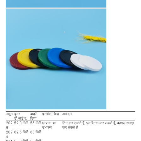
नमूना
इनर
बाहरी
प्रतीक चिन्ह
आवेदन
डी.आई.ए.
डिया
202
52.3 मिमी
55 मिमी
छापना, या
टिन कर सकते हैं, प्लास्टिक कर सकते हैं, कागज समग्र
#
उभारना
कर सकते हैं
209
62.5 मिमी
63 मिमी
#