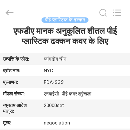
Guangzhou
Newyichen
Packaging
Products
Co.,Ltd..
पीई प्लास्टिक के ढक्कन
All
Rights
Reserved.
एफडीए मानक अनुकूलित शीतल पीई
घर
Developed
by
प्लास्टिक ढक्कन कवर के लिए
ECER
उत्पादों
उत्पत्ति के प्लेस:
ग्वांगडोंग चीन
हमारे
ब्रांड नाम:
NYC
बारे
प्रमाणन:
FDA-SGS
में
मॉडल संख्या:
एनवाईसी- पीई कवर श्रृंखला
न्यूनतम आदेश
20000set
कारखाना
मात्रा:
भ्रमण
मूल्य:
negociation