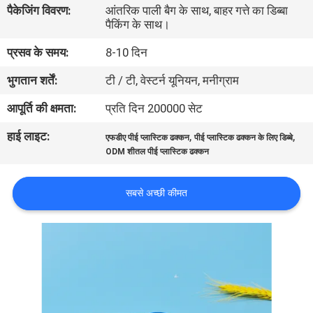
पैकेजिंग विवरण:
आंतरिक पाली बैग के साथ, बाहर गत्ते का डिब्बा
गुणवत्ता
पैकिंग के साथ।
नियंत्रण
प्रसव के समय:
8-10 दिन
भुगतान शर्तें:
टी / टी, वेस्टर्न यूनियन, मनीग्राम
संपर्क
करें
आपूर्ति की क्षमता:
प्रति दिन 200000 सेट
हाई लाइट:
,
,
एफडीए पीई प्लास्टिक ढक्कन
पीई प्लास्टिक ढक्कन के लिए डिब्बे
समाचार
ODM शीतल पीई प्लास्टिक ढक्कन
सबसे अच्छी कीमत
मामलों
साइटमैप
PRIVACY