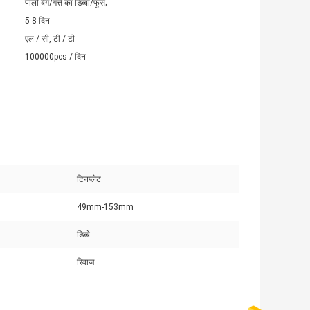
पाली बैग/गत्ते का डिब्बा/फूस;
5-8 दिन
एल / सी, टी / टी
100000pcs / दिन
टिनप्लेट
49mm-153mm
डिब्बे
रिवाज