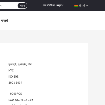
एक बोली का अनुरोध
खोज
|
Hindi
मामलों
गुआंगज़ौ, गुआंग्डोंग, चीन
NYC
ISO,SGS
200#-603#
10000PCS
EXW USD 0.02-0.05