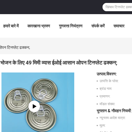
हमारे बारे में
कारखाना भ्रमण
गुणवत्ता नियंत्रण
संपर्क करें
समाचार
पन टिनप्लेट ढक्कन;
भोजन के लिए 49 मिमी व्यास ईओई आसान ओपन टिनप्लेट ढक्कन;
उत्पाद विवरण:
उत्पत्ति के प्लेस:
ब्रांड नाम:
प्रमाणन:
मॉडल संख्या:
भुगतान & नौवहन नियमों:
न्यूनतम आदेश मात्रा:
मूल्य: