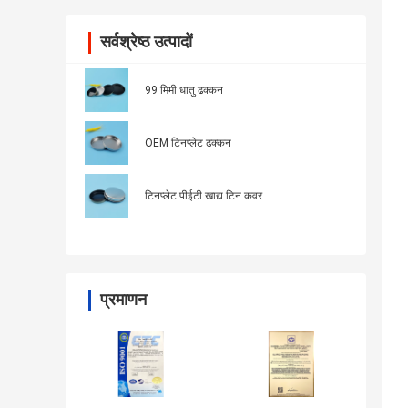
सर्वश्रेष्ठ उत्पादों
99 मिमी धातु ढक्कन
OEM टिनप्लेट ढक्कन
टिनप्लेट पीईटी खाद्य टिन कवर
प्रमाणन