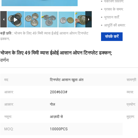
पैकेजिंग विवरण:
प्रसव के समय:
भुगतान शर्तें:
आपूर्ति की क्षमता:
बड़ी छवि :
भोजन के लिए 49 मिमी व्यास ईओई आसान ओपन टिनप्लेट
संपर्क करें
ढक्कन;
भोजन के लिए 49 मिमी व्यास ईओई आसान ओपन टिनप्लेट ढक्कन;
वर्णन
मद:
टिनप्लेट आसान खुला अंत
सामग्री:
आकार:
200#603#
व्यास:
आकार:
गोल
प्रयोग:
नमूना:
आज़ादी से
मुद्रण:
MOQ:
10000PCS