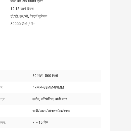
पाली बैग, और निर्यात दफ़्ती
12-15 कार्य दिवस
टी/टी, एल/सी, वेस्टर्न यूनियन
50000 पीसी / दिन
30 मिली -500 मिली
यम:
47MM-68MM-89MM
त्र:
क्रीम, कॉस्मेटिक, बॉडी बटर
चांदी/काला/सोना/सफेद/स्पष्ट
समय:
7 ~ 15 दिन