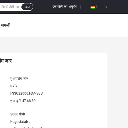
एक बोली का अनुरोध
खोज
|
Hindi
मामलों
ीम जार
यूआंगडोंग, चीन
NYC
FSSC22000,FDA-SGS
एनवाईसी-47-68-89
2000 पीसी
Negociatable