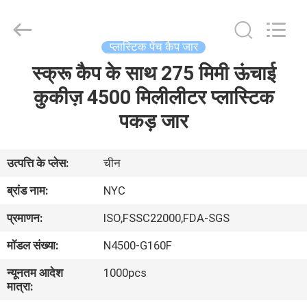
Newyichen
Packaging
Products
Co.,Ltd..
All
प्लास्टिक पेंच कैप जार
Rights
Reserved.
Developed
स्क्रू कैप के साथ 275 मिमी ऊंचाई
घर
by
ECER
कुकीज़ 4500 मिलीलीटर प्लास्टिक
उत्पादों
पकड़ जार
हमारे
उत्पत्ति के प्लेस:
चीन
बारे
ब्रांड नाम:
NYC
में
प्रमाणन:
ISO,FSSC22000,FDA-SGS
मॉडल संख्या:
N4500-G160F
कारखाना
न्यूनतम आदेश
1000pcs
भ्रमण
मात्रा: