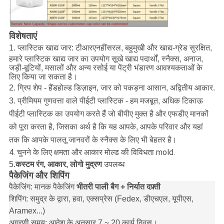
विशेषताएं
1. प्लास्टिक खाद्य जार: टी
आरए
नहीं
सरल, बहुमुखी और खाद्य-ग्रेड सुरक्षित,
हमारे प्लास्टिक खाद्य जार का उपयोग सूखे खाद्य पदार्थों, स्नैक्स, अनाज,
जड़ी-बूटियों, मसालों और अन्य रसोई या पेंट्री भंडारण आवश्यकताओं के
लिए किया जा सकता है।
2. ग्रिप शेप -
हैंडहोल्ड डिज़ाइन, जार को पकड़ना आसान, अद्वितीय आकार
.
3. प्रीमियम गुणवत्ता वाले पीईटी प्लास्टिक - हम मजबूत, अधिक टिकाऊ
पीईटी प्लास्टिक का उपयोग करते हैं जो बीपीए मुक्त है और एफडीए मानकों
को पूरा करता है, जिसका अर्थ है कि यह आपके, आपके परिवार और यहां
तक ​​कि आपके पालतू जानवरों के स्नैक्स के लिए भी बेहतर है।
4. चुनने के लिए क्षमता और आकार मोल्ड की विविधता mold
.
5.
कस्टम रंग, आकार, लोगो मुद्रण
उपलब्ध
पैकेजिंग और शिपिंग
पैकेजिंग: मानक पैकेजिंग
भीतरी पाली बैग + निर्यात दफ़्ती
शिपिंग: समुद्र के द्वारा, हवा, एक्सप्रेस (Fedex, डीएचएल, यूपीएस,
Aramex...)
अग्रणी समय: आदेश के अनुसार 7 ~ 20 कार्य दिवस।