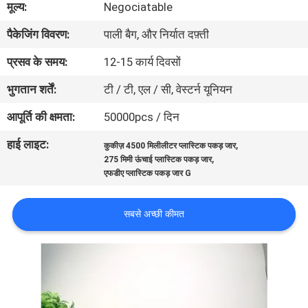
मूल्य:
Negociatable
गुणवत्ता
पैकेजिंग विवरण:
पाली बैग, और निर्यात दफ़्ती
नियंत्रण
प्रसव के समय:
12-15 कार्य दिवसों
संपर्क
भुगतान शर्तें:
टी / टी, एल / सी, वेस्टर्न यूनियन
करें
आपूर्ति की क्षमता:
50000pcs / दिन
हाई लाइट:
,
कुकीज़ 4500 मिलीलीटर प्लास्टिक पकड़ जार
समाचार
,
275 मिमी ऊंचाई प्लास्टिक पकड़ जार
एफडीए प्लास्टिक पकड़ जार G
मामलों
सबसे अच्छी कीमत
साइटमैप
PRIVACY