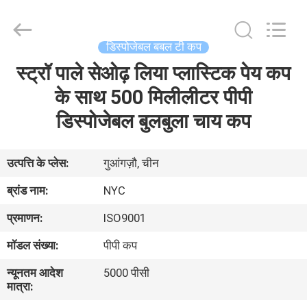
Packaging
Products
Co.,Ltd..
All
Rights
डिस्पोजेबल बबल टी कप
Reserved.
Developed
स्ट्रॉ पाले सेओढ़ लिया प्लास्टिक पेय कप
घर
by
ECER
के साथ 500 मिलीलीटर पीपी
उत्पादों
डिस्पोजेबल बुलबुला चाय कप
हमारे
उत्पत्ति के प्लेस:
गुआंगज़ौ, चीन
बारे
ब्रांड नाम:
NYC
में
प्रमाणन:
ISO9001
मॉडल संख्या:
पीपी कप
कारखाना
न्यूनतम आदेश
5000 पीसी
भ्रमण
मात्रा: