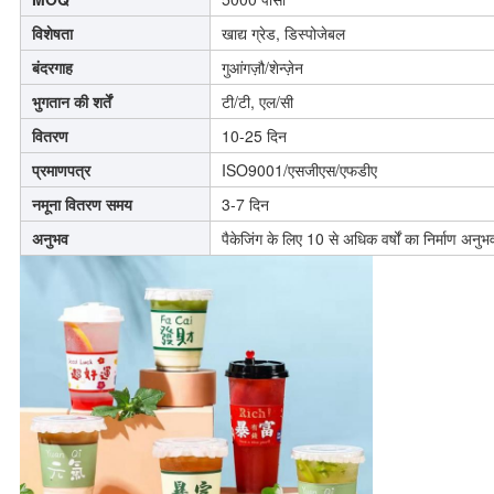
विशेषता
खाद्य ग्रेड, डिस्पोजेबल
बंदरगाह
गुआंगज़ौ/शेन्ज़ेन
भुगतान की शर्तें
टी/टी, एल/सी
वितरण
10-25 दिन
प्रमाणपत्र
ISO9001/एसजीएस/एफडीए
नमूना वितरण समय
3-7 दिन
अनुभव
पैकेजिंग के लिए 10 से अधिक वर्षों का निर्माण अनुभ