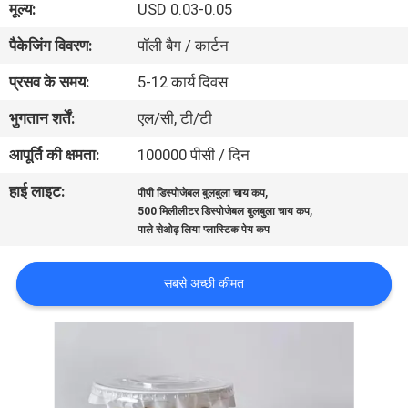
मूल्य:
USD 0.03-0.05
गुणवत्ता
पैकेजिंग विवरण:
पॉली बैग / कार्टन
नियंत्रण
प्रसव के समय:
5-12 कार्य दिवस
संपर्क
भुगतान शर्तें:
एल/सी, टी/टी
करें
आपूर्ति की क्षमता:
100000 पीसी / दिन
हाई लाइट:
,
पीपी डिस्पोजेबल बुलबुला चाय कप
समाचार
,
500 मिलीलीटर डिस्पोजेबल बुलबुला चाय कप
पाले सेओढ़ लिया प्लास्टिक पेय कप
मामलों
सबसे अच्छी कीमत
साइटमैप
PRIVACY