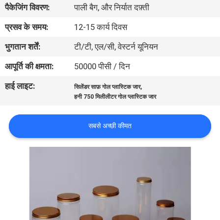
पैकेजिंग विवरण:
पाली बैग, और निर्यात दफ़्ती
गुणवत्ता
नियंत्रण
प्रसव के समय:
12-15 कार्य दिवस
भुगतान शर्तें:
टी/टी, एल/सी, वेस्टर्न यूनियन
संपर्क
आपूर्ति की क्षमता:
50000 पीसी / दिन
करें
हाई लाइट:
,
सिलेंडर साफ़ गोल प्लास्टिक जार
हनी 750 मिलीलीटर गोल प्लास्टिक जार
समाचार
सबसे अच्छी कीमत
मामलों
साइटमैप
PRIVACY