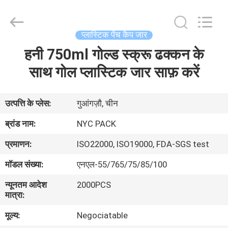
Newyichen
Packaging
Products
Co.,Ltd..
All
प्लास्टिक पेंच कैप जार
Rights
Reserved.
Developed
हनी 750ml गोल्ड स्क्रू ढक्कन के
घर
by
ECER
साथ गोल प्लास्टिक जार साफ़ करें
उत्पादों
उत्पत्ति के प्लेस:
गुआंगज़ौ, चीन
हमारे
ब्रांड नाम:
NYC PACK
बारे
प्रमाणन:
ISO22000, ISO19000, FDA-SGS test
में
मॉडल संख्या:
एनएल-55/765/75/85/100
न्यूनतम आदेश
2000PCS
कारखाना
मात्रा:
भ्रमण
मूल्य:
Negociatable