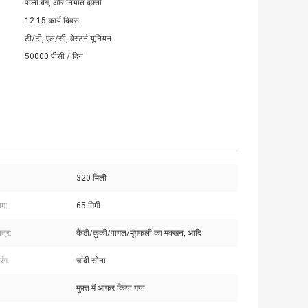
पाली बैग, और निर्यात दफ़्ती
12-15 कार्य दिवस
टी/टी, एल/सी, वेस्टर्न यूनियन
50000 पीसी / दिन
320 मिली
यम:
65 मिमी
त्र:
कैंडी/कुकी/पागल/मूंगफली का मक्खन, आदि
रंग:
चांदी सोना
मुफ़्त में ऑफ़र किया गया