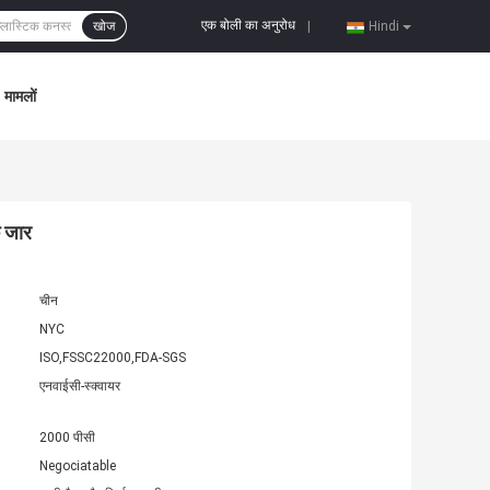
एक बोली का अनुरोध
खोज
|
Hindi
मामलों
क जार
चीन
NYC
ISO,FSSC22000,FDA-SGS
एनवाईसी-स्क्वायर
2000 पीसी
Negociatable