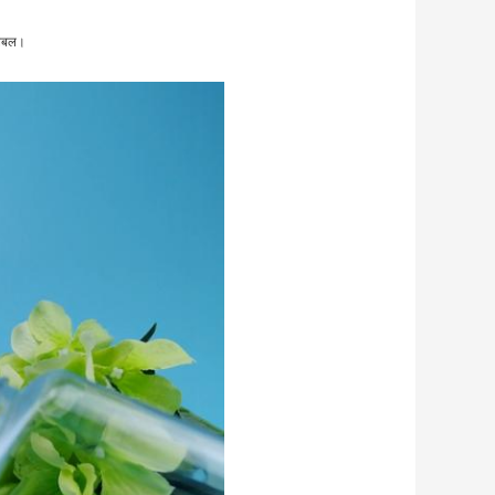
लेबल।