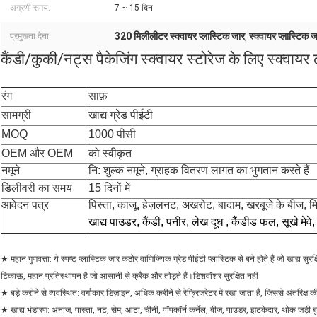
अग्रणी समय:
7 ~ 15 दिन
320 मिलीलीटर स्क्वायर प्लास्टिक जार
स्क्वायर प्लास्टिक 
प्रमुखता देना:
,
कैंडी/कुकी/नट्स पैकेजिंग स्क्वायर स्टोरेज के लिए स्क्वायर
रंग
साफ़
सामग्री
खाद्य ग्रेड पीईटी
MOQ
1000 पीसी
OEM और OEM
को स्वीकृत
नमूने
नि: शुल्क नमूने, ग्राहक वितरण लागत का भुगतान करते हैं
डिलीवरी का समय
15 दिनों में
आवेदन पत्र
पिस्ता, काजू, हेज़लनट, अखरोट, बादाम, खरबूजे के बीज, 
खाद्य पाउडर, कैंडी, पनीर,
लेख दूध
, कैंडीड फल, सूखे मेवे,
★ महान गुणवत्ता: ये स्पष्ट प्लास्टिक जार कठोर वाणिज्यिक ग्रेड पीईटी प्लास्टिक से बने होते हैं जो खाद्य स
टिकाऊ, महान प्रतिस्थापन है जो आसानी से क्रैक और तोड़ते हैं।डिशवॉशर सुरक्षित नहीं
★ बड़े करीने से व्यवस्थित: वर्गाकार डिज़ाइन, अधिक करीने से रेफ्रिजरेटर में रखा जाता है, जिससे अंतरिक्ष 
★ खाद्य भंडारण: अनाज, पास्ता, नट, सेम, आटा, चीनी, पॉपकॉर्न कर्नेल, बीज, पाउडर, झटकेदार, थोक जड़ी बूट