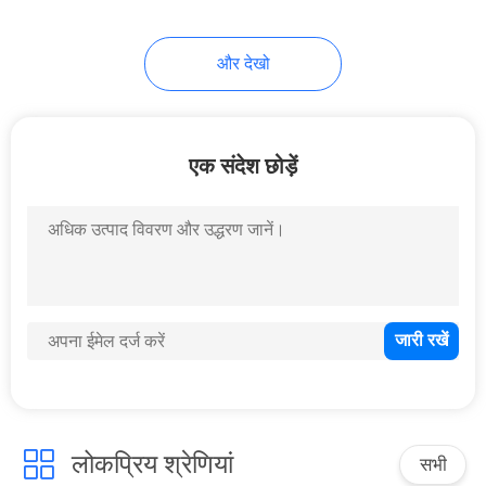
21
और देखो
प्लास्टिक वाशिंग पाउडर
स्टोरेज कंटेनर
एक संदेश छोड़ें
10
पीईटी बोतल पहिले
लोकप्रिय श्रेणियां
सभी