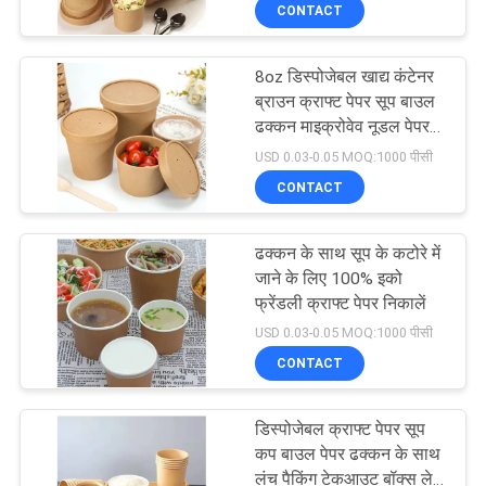
CONTACT
गुणवत्ता
नियंत्रण
8oz डिस्पोजेबल खाद्य कंटेनर
83
ब्राउन क्राफ्ट पेपर सूप बाउल
संपर्क
ढक्कन माइक्रोवेव नूडल पेपर
प्लास्टिक पेंच कैप जार
बाउल के साथ
USD 0.03-0.05 MOQ:1000 पीसी
करें
CONTACT
समाचार
ढक्कन के साथ सूप के कटोरे में
जाने के लिए 100% इको
मामलों
फ्रेंडली क्राफ्ट पेपर निकालें
50
USD 0.03-0.05 MOQ:1000 पीसी
CONTACT
साइटमैप
प्लास्टिक पेय के डिब्बे
डिस्पोजेबल क्राफ्ट पेपर सूप
PRIVACY
कप बाउल पेपर ढक्कन के साथ
लंच पैकिंग टेकआउट बॉक्स ले