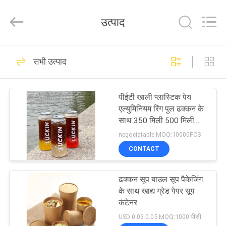
Packaging
Products
Co.,Ltd..
उत्पाद
All
Rights
Reserved.
Developed
घर
by
86
ECER
सभी उत्पाद
प्लास्टिक खाद्य जार
उत्पादों
पीईटी खाली प्लास्टिक पेय
एल्युमिनियम रिंग पुल ढक्कन के
हमारे
साथ 350 मिली 500 मिली
बीयर सोडा दूध चाय कॉफी का
बारे
negociatable MOQ:10000PCS
रस कर सकते हैं;
CONTACT
में
46
ढक्कन सूप बाउल सूप पैकेजिंग
कारखाना
प्लास्टिक पेय जार
के साथ खाद्य ग्रेड पेपर सूप
भ्रमण
कंटेनर
USD 0.03-0.05 MOQ:1000 पीसी