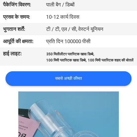
पैकेजिंग विवरण:
पाली बैग / डिब्बों
गुणवत्ता
नियंत्रण
प्रसव के समय:
10-12 कार्य दिवस
भुगतान शर्तें:
टी / टी, एल / सी, वेस्टर्न यूनियन
संपर्क
आपूर्ति की क्षमता:
प्रति दिन 100000 पीसी
करें
हाई लाइट:
,
350 मिलीलीटर प्लास्टिक खाद्य डिब्बे
,
100 मिमी प्लास्टिक खाद्य डिब्बे
100 मिमी प्लास्टिक शहद की बोतलें
समाचार
सबसे अच्छी कीमत
मामलों
साइटमैप
PRIVACY