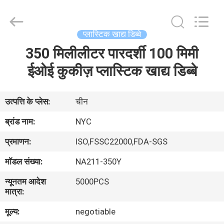
Newyichen
Packaging
Products
Co.,Ltd..
All
प्लास्टिक खाद्य डिब्बे
Rights
Reserved.
350 मिलीलीटर पारदर्शी 100 मिमी
घर
Developed
by
ECER
ईओई कुकीज़ प्लास्टिक खाद्य डिब्बे
उत्पादों
उत्पत्ति के प्लेस:
चीन
हमारे
ब्रांड नाम:
NYC
बारे
प्रमाणन:
ISO,FSSC22000,FDA-SGS
में
मॉडल संख्या:
NA211-350Y
न्यूनतम आदेश
5000PCS
कारखाना
मात्रा:
भ्रमण
मूल्य:
negotiable