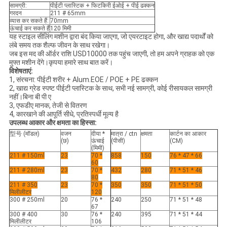
सामग्री:
पीईटी प्लास्टिक + फिटकिरी ईओई + पीई ढक्कन
गरदन
211 # 65mm
व्यास कर सकते हैं:
70mm
ऊंचाई कर सकते हैं
120 मिमी
यह स्टाइल सीलिंग मशीन द्वारा बंद किया जाएगा, जो एयरटाइट होगा, और खाद्य पदार्थों को
लंबे समय तक शैल्फ जीवन के साथ रखेगा।
जब इस मद की ऑर्डर राशि USD10000 तक पहुंच जाएगी, तो हम अपने ग्राहक को एक
मुफ्त मशीन देंगे।कृपया हमारे साथ बात करें।
विशेषताएं:
1, संरचना: पीईटी शरीर + Alum.EOE / POE + PE ढक्कन
2, खाद्य ग्रेड स्पष्ट पीईटी प्लास्टिक के साथ, सभी नई सामग्री, कोई रीसायकल सामग्री
नहीं।बिना बी पी ए
3, एफडीए मानक, तेजी से वितरण
4, कारखाने की आपूर्ति सीधे, प्रतिस्पर्धी मूल्य है
उपलब्ध आकार और क्षमता का हिस्सा:
型号 (मॉडल)
वजन
दीया *
मात्रा / ctn
क्षमता
कार्टन का आकार
(छ)
ऊंचाई
(पीसी)
(CM)
(मिमी)
211 # 150ml
23
70 *
858
150
76 * 47 * 66
60
211 # 280ml
23
70 *
432
280
71 * 51 * 46
80
211 # 350
23
70 *
350
350
71 * 51 * 50
मिलीलीटर
120
300 # 250ml
20
76 *
240
250
71 * 51 * 48
67
300 # 400
30
76 *
240
395
71 * 51 * 44
मिलीलीटर
106