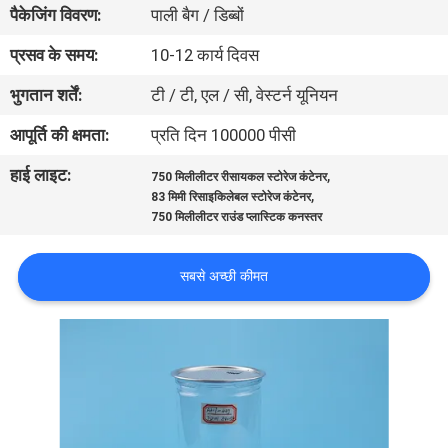
पैकेजिंग विवरण:
पाली बैग / डिब्बों
गुणवत्ता
नियंत्रण
प्रसव के समय:
10-12 कार्य दिवस
भुगतान शर्तें:
टी / टी, एल / सी, वेस्टर्न यूनियन
संपर्क
आपूर्ति की क्षमता:
प्रति दिन 100000 पीसी
करें
हाई लाइट:
,
750 मिलीलीटर रीसायकल स्टोरेज कंटेनर
,
83 मिमी रिसाइकिलेबल स्टोरेज कंटेनर
समाचार
750 मिलीलीटर राउंड प्लास्टिक कनस्तर
सबसे अच्छी कीमत
मामलों
साइटमैप
PRIVACY