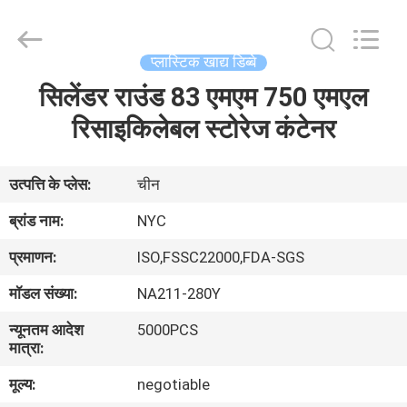
Packaging
Products
Co.,Ltd..
All
Rights
प्लास्टिक खाद्य डिब्बे
Reserved.
Developed
सिलेंडर राउंड 83 एमएम 750 एमएल
घर
by
ECER
रिसाइकिलेबल स्टोरेज कंटेनर
उत्पादों
उत्पत्ति के प्लेस:
चीन
हमारे
ब्रांड नाम:
NYC
बारे
प्रमाणन:
ISO,FSSC22000,FDA-SGS
में
मॉडल संख्या:
NA211-280Y
न्यूनतम आदेश
5000PCS
कारखाना
मात्रा:
भ्रमण
मूल्य:
negotiable