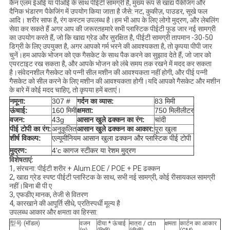
कैन एलम ईओई या पीओई के साथ पीईटी सामग्री है, मुख्य रूप से खाद्य पैकेजिंग और
दैनिक भंडारण पैकेजिंग में उपयोग किया जाता है जैसे: नट, कुकीज़, पाउडर, सूखे फल
आदि। शरीर साफ है, रंग कस्टम उपलब्ध है।हम भी आप के लिए लोगो मुद्रण, और लेबलिंग
सेवा कर सकते हैं अगर आप की जरूरतहमारे सभी प्लास्टिक पीईटी फूड जार नई सामग्री
का उपयोग करते हैं, जो कि खाद्य ग्रेड और सुरक्षित है, पीईटी सामग्री तापमान -30-50
डिग्री के लिए उपयुक्त है, अगर आपको गर्म भरने की आवश्यकता है, तो कृपया पीपी जार
चुनें।हम आपके भोजन को एक गैसकेट के साथ पैक करने का सुझाव देते हैं, जो जार को
एयरटाइट रख सकता है, और आपके भोजन को लंबे समय तक रखने में मदद कर सकता
है।संवेदनशील गैसकेट को पन्नी सील मशीन की आवश्यकता नहीं होगी, और पीई पन्नी
गैसकेट को सील करने के लिए मशीन की आवश्यकता होगी।यदि आपको गैसकेट और मशीन
के बारे में कोई मदद चाहिए, तो कृपया हमें बताएं।
नमूना:
307 #
गर्दन का व्यास:
83 मिमी
ऊंचाई:
160 मिमी
क्षमता:
750 मिलीलीटर
वजन:
43g
आसान खुले ढक्कन का रंग:
चांदी
पीई टोपी का रंग:
अनुकूलित
आसान खुले ढक्कन का आकार:
पूरा खुला
शीर्ष विकल्प:
एल्यूमीनियम आसान खुला ढक्कन और प्लास्टिक पीई टोपी
मुद्रण:
4'c कागज स्टीकर या रेशम मुद्रण
विशेषताएं:
1, संरचना: पीईटी शरीर + Alum.EOE / POE + PE ढक्कन
2, खाद्य ग्रेड स्पष्ट पीईटी प्लास्टिक के साथ, सभी नई सामग्री, कोई रीसायकल सामग्री
नहीं।बिना बी पी ए
3, एफडीए मानक, तेजी से वितरण
4, कारखाने की आपूर्ति सीधे, प्रतिस्पर्धी मूल्य है
उपलब्ध आकार और क्षमता का हिस्सा:
型号 (मॉडल)
वजन
दीया * ऊंचाई
मात्रा / ctn
क्षमता
कार्टन का आकार